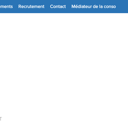
ements
Recrutement
Contact
Médiateur de la conso
09 61 63 38 62
s
T