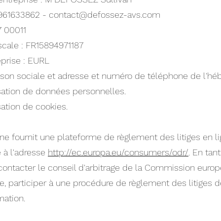
961633862 -
contact@defossez-avs.com
7 00011
iscale : FR15894971187
eprise : EURL
son sociale et adresse et numéro de téléphone de l'hé
lisation de données personnelles.
isation de cookies.
fournit une plateforme de règlement des litiges en lig
 à l'adresse
http://ec.europa.eu/consumers/odr/
. En tan
e contacter le conseil d'arbitrage de la Commission e
de, participer à une procédure de règlement des litiges 
mation.